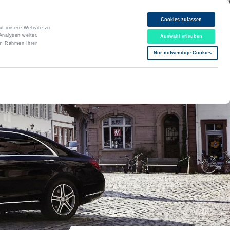
Cookies zulassen
Online-Buchung
auf unsere Website zu
Analysen weiter.
Auswahl erlauben
DE
EN
im Rahmen Ihrer
06221 77 00 77
Nur notwendige Cookies
Bürozeiten Mo-Fr: 8:00 - 18:00