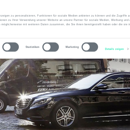
zeigen zu personalisieren, Funktionen für soziale Medien anbieten zu können und die Zugriffe 
ionen zu Ihrer Verwendung unserer Website an unsere Partner für soziale Medien, Werbung und 
n möglicherweise mit weiteren Daten zusammen, die Sie ihnen bereitgestellt haben oder die sie 
ber uns
Leistungen
Fuhrpark
Kontakt
Statistiken
Marketing
Details zeigen