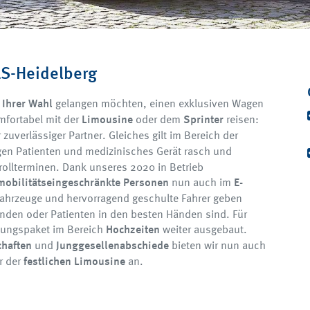
LS-Heidelberg
 Ihrer Wahl
gelangen möchten, einen exklusiven Wagen
mfortabel mit der
Limousine
oder dem
Sprinter
reisen:
r zuverlässiger Partner. Gleiches gilt im Bereich der
ngen Patienten und medizinisches Gerät rasch und
ollterminen. Dank unseres 2020 in Betrieb
mobilitätseingeschränkte Personen
nun auch im
E-
Fahrzeuge und hervorragend geschulte Fahrer geben
unden oder Patienten in den besten Händen sind. Für
tungspaket im Bereich
Hochzeiten
weiter ausgebaut.
chaften
und
Junggesellenabschiede
bieten wir nun auch
r der
festlichen Limousine
an.