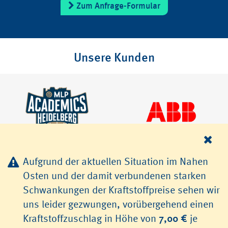
Zum Anfrage-Formular
Unsere Kunden
Aufgrund der aktuellen Situation im Nahen
Osten und der damit verbundenen starken
Schwankungen der Kraftstoffpreise sehen wir
uns leider gezwungen, vorübergehend einen
© 2026 TLS Transfer & Limousinenservice GmbH, Heidelberg
Kraftstoffzuschlag in Höhe von
7,00 €
je
Jobs
AGB
Datenschutz
Impressum