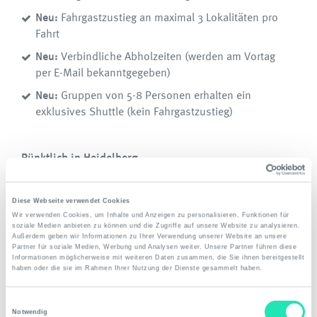
Neu:
Fahrgastzustieg an maximal 3 Lokalitäten pro
Fahrt
Neu:
Verbindliche Abholzeiten (werden am Vortag
per E-Mail bekanntgegeben)
Neu:
Gruppen von 5-8 Personen erhalten ein
exklusives Shuttle (kein Fahrgastzustieg)
Pünktlich in Heidelberg
Neu:
Feste Abfahrtszeiten am Flughafen Frankfurt
Diese Webseite verwendet Cookies
Wir verwenden Cookies, um Inhalte und Anzeigen zu personalisieren, Funktionen für
Download:
soziale Medien anbieten zu können und die Zugriffe auf unsere Website zu analysieren.
Außerdem geben wir Informationen zu Ihrer Verwendung unserer Website an unsere
Partner für soziale Medien, Werbung und Analysen weiter. Unsere Partner führen diese
Fahrplan und Preise Airport-Shuttle ab 01.01.2026
Informationen möglicherweise mit weiteren Daten zusammen, die Sie ihnen bereitgestellt
*
haben oder die sie im Rahmen Ihrer Nutzung der Dienste gesammelt haben.
Einwilligungsauswahl
Notwendig
*
alle Preise zuzüglich Ortszuschlag für Abholungen