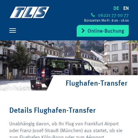
DE
EN
06221 77 00 77
Bürozeiten Mo-Fr: 8:00 - 18:00
Online-Buchung
Flughafen-Transfer
Details Flughafen-Transfer
Unabhängig davon, ob Ihr Flug von Frankfurt Airport
oder Franz-Josef-Strauß (München) aus startet, ob sie
zum Flughafen Köln-Bonn oder zum Aéroport