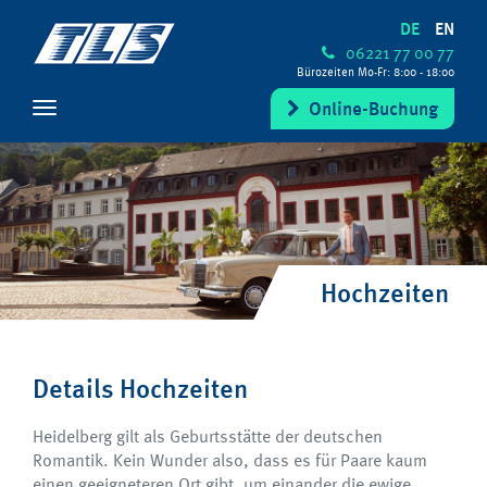
DE
EN
06221 77 00 77
Bürozeiten Mo-Fr: 8:00 - 18:00
Online-Buchung
Hochzeiten
Details Hochzeiten
Heidelberg gilt als Geburtsstätte der deutschen
Romantik. Kein Wunder also, dass es für Paare kaum
einen geeigneteren Ort gibt, um einander die ewige