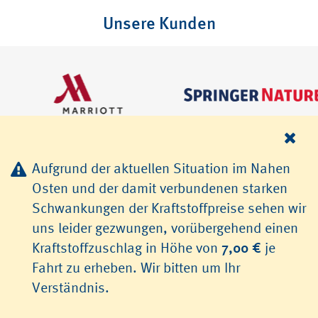
Unsere Kunden
Aufgrund der aktuellen Situation im Nahen
Osten und der damit verbundenen starken
Schwankungen der Kraftstoffpreise sehen wir
uns leider gezwungen, vorübergehend einen
© 2026 TLS Transfer & Limousinenservice GmbH, Heidelberg
Kraftstoffzuschlag in Höhe von
7,00 €
je
Jobs
AGB
Datenschutz
Impressum
Fahrt zu erheben. Wir bitten um Ihr
Verständnis.