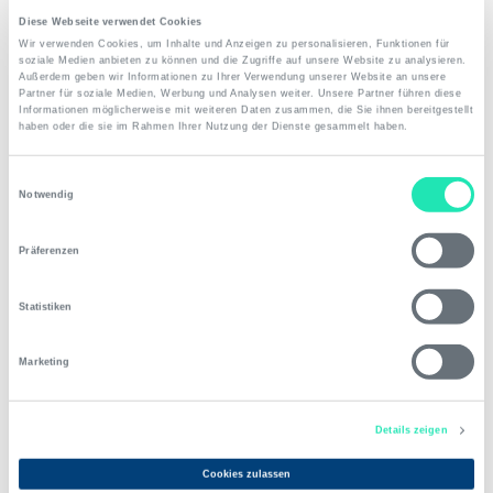
Diese Webseite verwendet Cookies
Wir verwenden Cookies, um Inhalte und Anzeigen zu personalisieren, Funktionen für
soziale Medien anbieten zu können und die Zugriffe auf unsere Website zu analysieren.
Außerdem geben wir Informationen zu Ihrer Verwendung unserer Website an unsere
Impressionen
Partner für soziale Medien, Werbung und Analysen weiter. Unsere Partner führen diese
Informationen möglicherweise mit weiteren Daten zusammen, die Sie ihnen bereitgestellt
Kerstin & Johannes
haben oder die sie im Rahmen Ihrer Nutzung der Dienste gesammelt haben.
"Wir buchten den Mercedes Oldtimer als unser
Einwilligungsauswahl
Hochzeitsauto. Die Buchung und auch die Abstimmung
Notwendig
war wie gewohnt sehr angenehm und einfach. Unser
Fahrer war Swen Buro, er strahle eine so große Ruhe und
Präferenzen
Sicherheit aus, dass meine Nervosität auf der Fahrt zur
Kirche in Peterstal total verschwunden war. Da wir viel
Statistiken
zu früh dran waren, reagierte er total professional und
hielt mit uns am langen Kirschbaum. Er hatte auch
Getränke dabei und einen Regenschirm, der uns an
Marketing
diesem Tag als Sonnenschirm nutzte.
Nach der kirchlichen Trauung fuhren wir am Neckar
Details zeigen
entlang bis nach Ladenburg. Diese Fahrt war für uns
einer der Momente, der sich ganz stark in unsere
Cookies zulassen